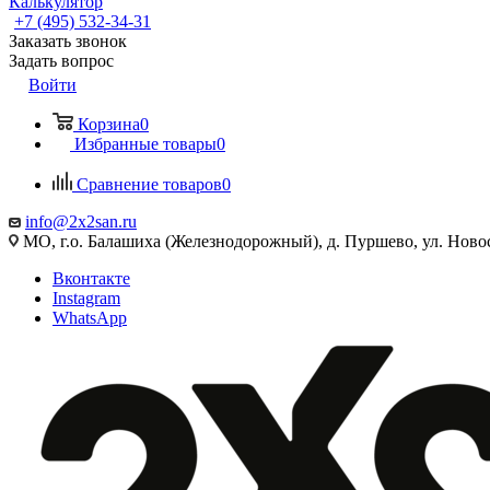
Калькулятор
+7 (495) 532‑34‑31
Заказать звонок
Задать вопрос
Войти
Корзина
0
Избранные товары
0
Сравнение товаров
0
info@2x2san.ru
МО, г.о. Балашиха (Железнодорожный), д. Пуршево, ул. Новос
Вконтакте
Instagram
WhatsApp