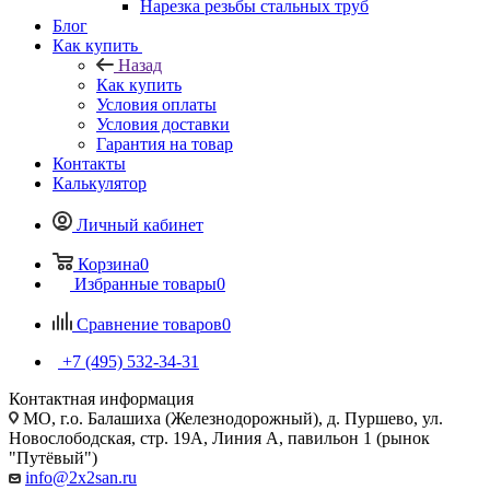
Нарезка резьбы стальных труб
Блог
Как купить
Назад
Как купить
Условия оплаты
Условия доставки
Гарантия на товар
Контакты
Калькулятор
Личный кабинет
Корзина
0
Избранные товары
0
Сравнение товаров
0
+7 (495) 532‑34‑31
Контактная информация
МО, г.о. Балашиха (Железнодорожный), д. Пуршево, ул.
Новослободская, стр. 19А, Линия А, павильон 1 (рынок
"Путёвый")
info@2x2san.ru