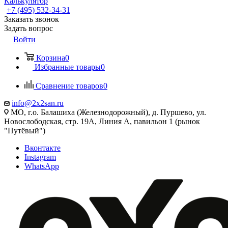
Калькулятор
+7 (495) 532‑34‑31
Заказать звонок
Задать вопрос
Войти
Корзина
0
Избранные товары
0
Сравнение товаров
0
info@2x2san.ru
МО, г.о. Балашиха (Железнодорожный), д. Пуршево, ул.
Новослободская, стр. 19А, Линия А, павильон 1 (рынок
"Путёвый")
Вконтакте
Instagram
WhatsApp