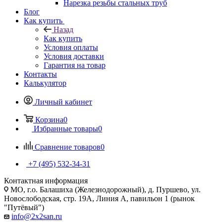
Нарезка резьбы стальных труб
Блог
Как купить
Назад
Как купить
Условия оплаты
Условия доставки
Гарантия на товар
Контакты
Калькулятор
Личный кабинет
Корзина
0
Избранные товары
0
Сравнение товаров
0
+7 (495) 532‑34‑31
Контактная информация
МО, г.о. Балашиха (Железнодорожный), д. Пуршево, ул.
Новослободская, стр. 19А, Линия А, павильон 1 (рынок
"Путёвый")
info@2x2san.ru