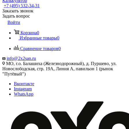
Калькулятор
+7 (495) 532‑34‑31
Заказать звонок
Задать вопрос
Войти
Корзина
0
Избранные товары
0
Сравнение товаров
0
info@2x2san.ru
МО, г.о. Балашиха (Железнодорожный), д. Пуршево, ул.
Новослободская, стр. 19А, Линия А, павильон 1 (рынок
"Путёвый")
Вконтакте
Instagram
WhatsApp