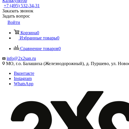
Калькулятор
+7 (495) 532‑34‑31
Заказать звонок
Задать вопрос
Войти
Корзина
0
Избранные товары
0
Сравнение товаров
0
info@2x2san.ru
МО, г.о. Балашиха (Железнодорожный), д. Пуршево, ул. Новос
Вконтакте
Instagram
WhatsApp