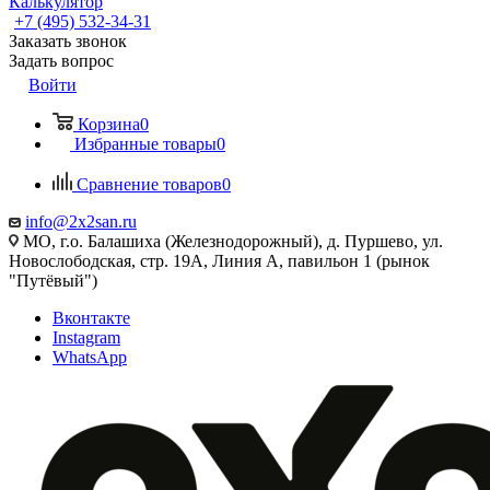
Калькулятор
+7 (495) 532‑34‑31
Заказать звонок
Задать вопрос
Войти
Корзина
0
Избранные товары
0
Сравнение товаров
0
info@2x2san.ru
МО, г.о. Балашиха (Железнодорожный), д. Пуршево, ул.
Новослободская, стр. 19А, Линия А, павильон 1 (рынок
"Путёвый")
Вконтакте
Instagram
WhatsApp