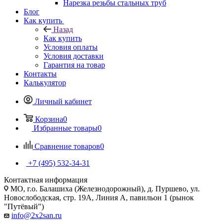
Нарезка резьбы стальных труб
Блог
Как купить
Назад
Как купить
Условия оплаты
Условия доставки
Гарантия на товар
Контакты
Калькулятор
Личный кабинет
Корзина
0
Избранные товары
0
Сравнение товаров
0
+7 (495) 532‑34‑31
Контактная информация
МО, г.о. Балашиха (Железнодорожный), д. Пуршево, ул.
Новослободская, стр. 19А, Линия А, павильон 1 (рынок
"Путёвый")
info@2x2san.ru