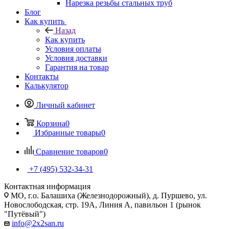
Нарезка резьбы стальных труб
Блог
Как купить
Назад
Как купить
Условия оплаты
Условия доставки
Гарантия на товар
Контакты
Калькулятор
Личный кабинет
Корзина
0
Избранные товары
0
Сравнение товаров
0
+7 (495) 532‑34‑31
Контактная информация
МО, г.о. Балашиха (Железнодорожный), д. Пуршево, ул.
Новослободская, стр. 19А, Линия А, павильон 1 (рынок
"Путёвый")
info@2x2san.ru