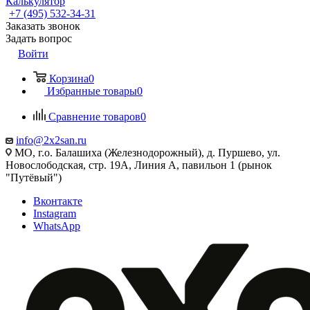
Калькулятор
+7 (495) 532‑34‑31
Заказать звонок
Задать вопрос
Войти
Корзина
0
Избранные товары
0
Сравнение товаров
0
info@2x2san.ru
МО, г.о. Балашиха (Железнодорожный), д. Пуршево, ул.
Новослободская, стр. 19А, Линия А, павильон 1 (рынок
"Путёвый")
Вконтакте
Instagram
WhatsApp