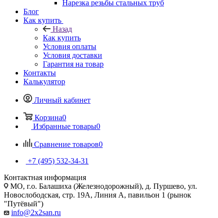
Нарезка резьбы стальных труб
Блог
Как купить
Назад
Как купить
Условия оплаты
Условия доставки
Гарантия на товар
Контакты
Калькулятор
Личный кабинет
Корзина
0
Избранные товары
0
Сравнение товаров
0
+7 (495) 532‑34‑31
Контактная информация
МО, г.о. Балашиха (Железнодорожный), д. Пуршево, ул.
Новослободская, стр. 19А, Линия А, павильон 1 (рынок
"Путёвый")
info@2x2san.ru