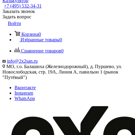
Калькулятор
+7 (495) 532‑34‑31
Заказать звонок
Задать вопрос
Войти
Корзина
0
Избранные товары
0
Сравнение товаров
0
info@2x2san.ru
МО, г.о. Балашиха (Железнодорожный), д. Пуршево, ул.
Новослободская, стр. 19А, Линия А, павильон 1 (рынок
"Путёвый")
Вконтакте
Instagram
WhatsApp