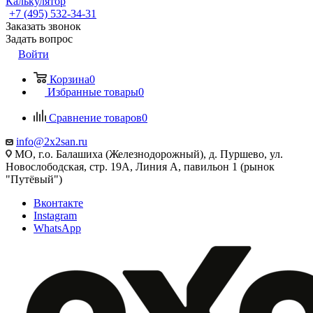
Калькулятор
+7 (495) 532‑34‑31
Заказать звонок
Задать вопрос
Войти
Корзина
0
Избранные товары
0
Сравнение товаров
0
info@2x2san.ru
МО, г.о. Балашиха (Железнодорожный), д. Пуршево, ул.
Новослободская, стр. 19А, Линия А, павильон 1 (рынок
"Путёвый")
Вконтакте
Instagram
WhatsApp