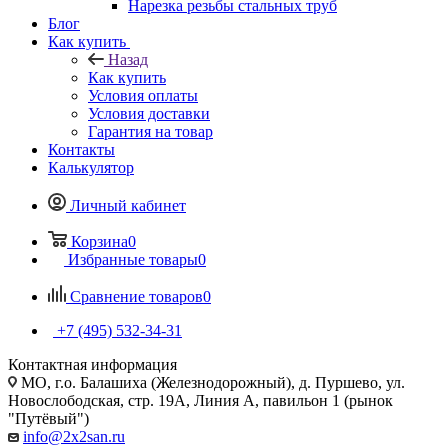
Нарезка резьбы стальных труб
Блог
Как купить
Назад
Как купить
Условия оплаты
Условия доставки
Гарантия на товар
Контакты
Калькулятор
Личный кабинет
Корзина
0
Избранные товары
0
Сравнение товаров
0
+7 (495) 532‑34‑31
Контактная информация
МО, г.о. Балашиха (Железнодорожный), д. Пуршево, ул.
Новослободская, стр. 19А, Линия А, павильон 1 (рынок
"Путёвый")
info@2x2san.ru