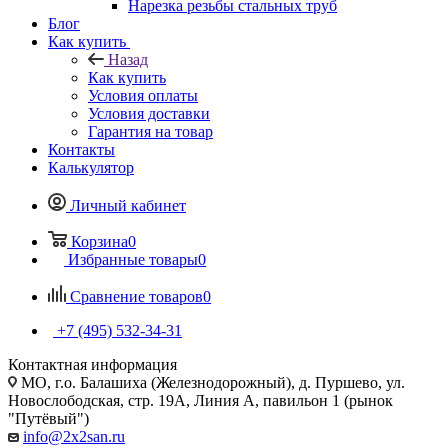
Нарезка резьбы стальных труб
Блог
Как купить
Назад
Как купить
Условия оплаты
Условия доставки
Гарантия на товар
Контакты
Калькулятор
Личный кабинет
Корзина
0
Избранные товары
0
Сравнение товаров
0
+7 (495) 532‑34‑31
Контактная информация
МО, г.о. Балашиха (Железнодорожный), д. Пуршево, ул.
Новослободская, стр. 19А, Линия А, павильон 1 (рынок
"Путёвый")
info@2x2san.ru