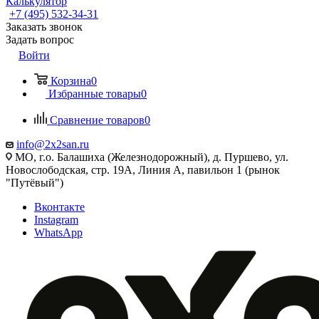
Калькулятор
+7 (495) 532‑34‑31
Заказать звонок
Задать вопрос
Войти
Корзина
0
Избранные товары
0
Сравнение товаров
0
info@2x2san.ru
МО, г.о. Балашиха (Железнодорожный), д. Пуршево, ул.
Новослободская, стр. 19А, Линия А, павильон 1 (рынок
"Путёвый")
Вконтакте
Instagram
WhatsApp