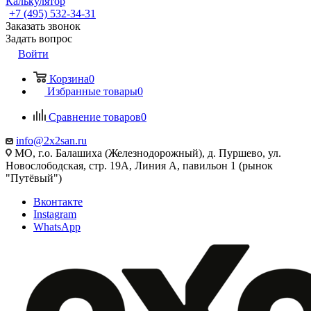
Калькулятор
+7 (495) 532‑34‑31
Заказать звонок
Задать вопрос
Войти
Корзина
0
Избранные товары
0
Сравнение товаров
0
info@2x2san.ru
МО, г.о. Балашиха (Железнодорожный), д. Пуршево, ул.
Новослободская, стр. 19А, Линия А, павильон 1 (рынок
"Путёвый")
Вконтакте
Instagram
WhatsApp