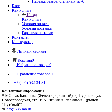
Нарезка резьбы стальных труб
Блог
Как купить
Назад
Как купить
Условия оплаты
Условия доставки
Гарантия на товар
Контакты
Калькулятор
Личный кабинет
Корзина
0
Избранные товары
0
Сравнение товаров
0
+7 (495) 532‑34‑31
Контактная информация
МО, г.о. Балашиха (Железнодорожный), д. Пуршево, ул.
Новослободская, стр. 19А, Линия А, павильон 1 (рынок
"Путёвый")
info@2x2san.ru