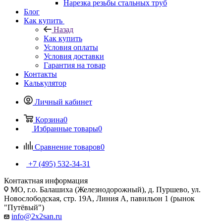
Нарезка резьбы стальных труб
Блог
Как купить
Назад
Как купить
Условия оплаты
Условия доставки
Гарантия на товар
Контакты
Калькулятор
Личный кабинет
Корзина
0
Избранные товары
0
Сравнение товаров
0
+7 (495) 532‑34‑31
Контактная информация
МО, г.о. Балашиха (Железнодорожный), д. Пуршево, ул.
Новослободская, стр. 19А, Линия А, павильон 1 (рынок
"Путёвый")
info@2x2san.ru