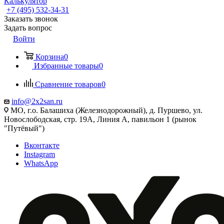
Калькулятор
+7 (495) 532‑34‑31
Заказать звонок
Задать вопрос
Войти
Корзина
0
Избранные товары
0
Сравнение товаров
0
info@2x2san.ru
МО, г.о. Балашиха (Железнодорожный), д. Пуршево, ул.
Новослободская, стр. 19А, Линия А, павильон 1 (рынок
"Путёвый")
Вконтакте
Instagram
WhatsApp