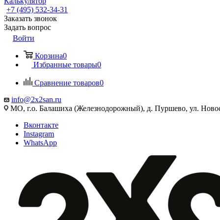
Калькулятор
+7 (495) 532‑34‑31
Заказать звонок
Задать вопрос
Войти
Корзина
0
Избранные товары
0
Сравнение товаров
0
info@2x2san.ru
МО, г.о. Балашиха (Железнодорожный), д. Пуршево, ул. Новос
Вконтакте
Instagram
WhatsApp