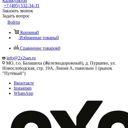
Калькулятор
+7 (495) 532‑34‑31
Заказать звонок
Задать вопрос
Войти
Корзина
0
Избранные товары
0
Сравнение товаров
0
info@2x2san.ru
МО, г.о. Балашиха (Железнодорожный), д. Пуршево, ул.
Новослободская, стр. 19А, Линия А, павильон 1 (рынок
"Путёвый")
Вконтакте
Instagram
WhatsApp