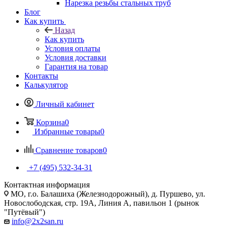
Нарезка резьбы стальных труб
Блог
Как купить
Назад
Как купить
Условия оплаты
Условия доставки
Гарантия на товар
Контакты
Калькулятор
Личный кабинет
Корзина
0
Избранные товары
0
Сравнение товаров
0
+7 (495) 532‑34‑31
Контактная информация
МО, г.о. Балашиха (Железнодорожный), д. Пуршево, ул.
Новослободская, стр. 19А, Линия А, павильон 1 (рынок
"Путёвый")
info@2x2san.ru