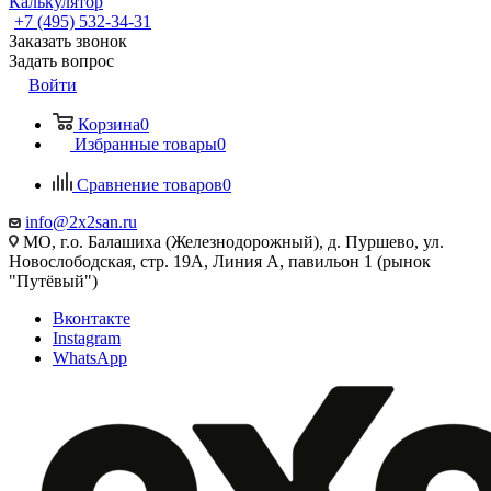
Калькулятор
+7 (495) 532‑34‑31
Заказать звонок
Задать вопрос
Войти
Корзина
0
Избранные товары
0
Сравнение товаров
0
info@2x2san.ru
МО, г.о. Балашиха (Железнодорожный), д. Пуршево, ул.
Новослободская, стр. 19А, Линия А, павильон 1 (рынок
"Путёвый")
Вконтакте
Instagram
WhatsApp