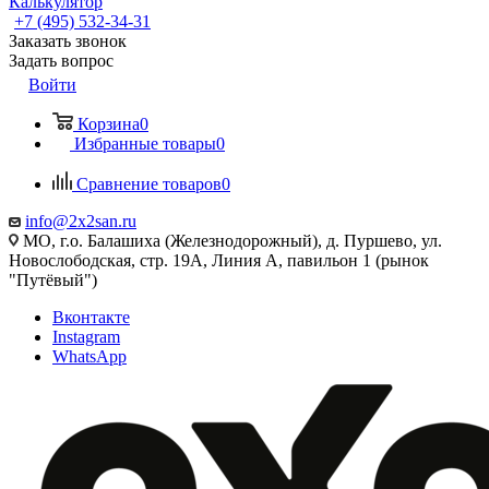
Калькулятор
+7 (495) 532‑34‑31
Заказать звонок
Задать вопрос
Войти
Корзина
0
Избранные товары
0
Сравнение товаров
0
info@2x2san.ru
МО, г.о. Балашиха (Железнодорожный), д. Пуршево, ул.
Новослободская, стр. 19А, Линия А, павильон 1 (рынок
"Путёвый")
Вконтакте
Instagram
WhatsApp