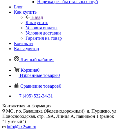
Нарезка резьбы стальных труб
Блог
Как купить
Назад
Как купить
Условия оплаты
Условия доставки
Гарантия на товар
Контакты
Калькулятор
Личный кабинет
Корзина
0
Избранные товары
0
Сравнение товаров
0
+7 (495) 532‑34‑31
Контактная информация
МО, г.о. Балашиха (Железнодорожный), д. Пуршево, ул.
Новослободская, стр. 19А, Линия А, павильон 1 (рынок
"Путёвый")
info@2x2san.ru