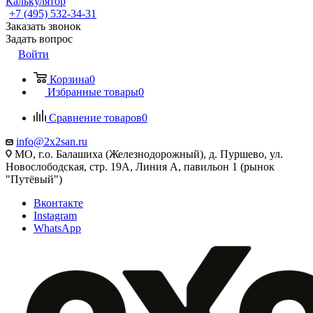
Калькулятор
+7 (495) 532‑34‑31
Заказать звонок
Задать вопрос
Войти
Корзина
0
Избранные товары
0
Сравнение товаров
0
info@2x2san.ru
МО, г.о. Балашиха (Железнодорожный), д. Пуршево, ул.
Новослободская, стр. 19А, Линия А, павильон 1 (рынок
"Путёвый")
Вконтакте
Instagram
WhatsApp