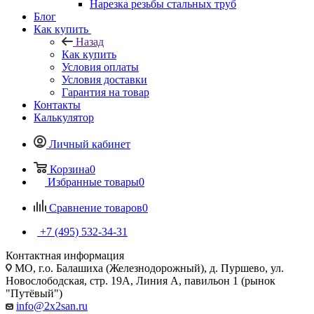
Нарезка резьбы стальных труб
Блог
Как купить
Назад
Как купить
Условия оплаты
Условия доставки
Гарантия на товар
Контакты
Калькулятор
Личный кабинет
Корзина
0
Избранные товары
0
Сравнение товаров
0
+7 (495) 532‑34‑31
Контактная информация
МО, г.о. Балашиха (Железнодорожный), д. Пуршево, ул.
Новослободская, стр. 19А, Линия А, павильон 1 (рынок
"Путёвый")
info@2x2san.ru