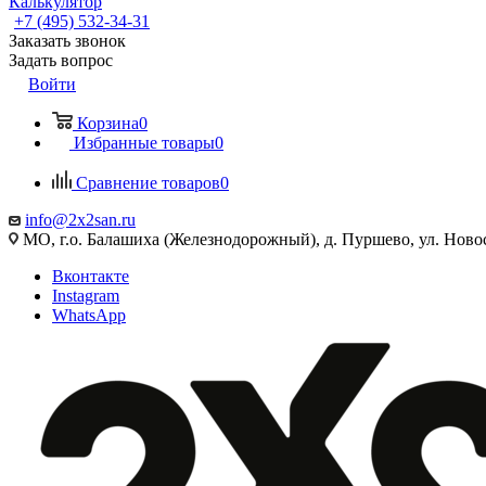
Калькулятор
+7 (495) 532‑34‑31
Заказать звонок
Задать вопрос
Войти
Корзина
0
Избранные товары
0
Сравнение товаров
0
info@2x2san.ru
МО, г.о. Балашиха (Железнодорожный), д. Пуршево, ул. Новос
Вконтакте
Instagram
WhatsApp