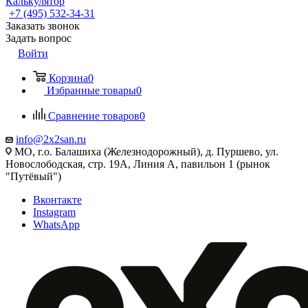
Калькулятор
+7 (495) 532‑34‑31
Заказать звонок
Задать вопрос
Войти
Корзина
0
Избранные товары
0
Сравнение товаров
0
info@2x2san.ru
МО, г.о. Балашиха (Железнодорожный), д. Пуршево, ул.
Новослободская, стр. 19А, Линия А, павильон 1 (рынок
"Путёвый")
Вконтакте
Instagram
WhatsApp