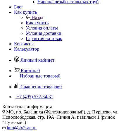
Нарезка резьбы стальных труб
Блог
Как купить
Назад
Как купить
Условия оплаты
Условия доставки
Гарантия на товар
Контакты
Калькулятор
Личный кабинет
Корзина
0
Избранные товары
0
Сравнение товаров
0
+7 (495) 532‑34‑31
Контактная информация
МО, г.о. Балашиха (Железнодорожный), д. Пуршево, ул.
Новослободская, стр. 19А, Линия А, павильон 1 (рынок
"Путёвый")
info@2x2san.ru