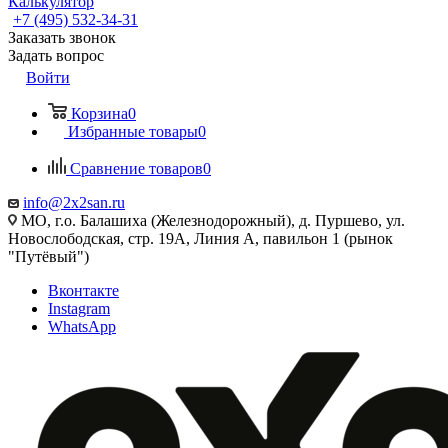
Калькулятор
+7 (495) 532‑34‑31
Заказать звонок
Задать вопрос
Войти
Корзина
0
Избранные товары
0
Сравнение товаров
0
info@2x2san.ru
МО, г.о. Балашиха (Железнодорожный), д. Пуршево, ул.
Новослободская, стр. 19А, Линия А, павильон 1 (рынок
"Путёвый")
Вконтакте
Instagram
WhatsApp