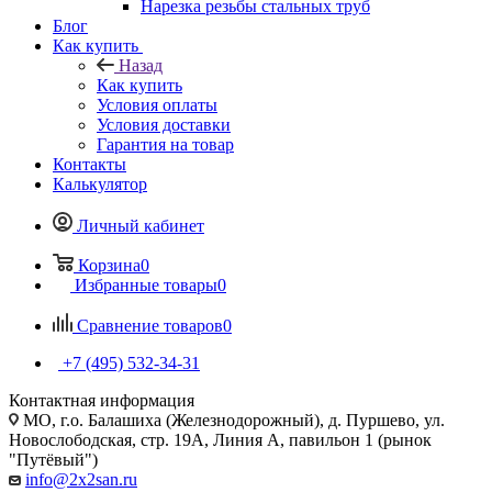
Нарезка резьбы стальных труб
Блог
Как купить
Назад
Как купить
Условия оплаты
Условия доставки
Гарантия на товар
Контакты
Калькулятор
Личный кабинет
Корзина
0
Избранные товары
0
Сравнение товаров
0
+7 (495) 532‑34‑31
Контактная информация
МО, г.о. Балашиха (Железнодорожный), д. Пуршево, ул.
Новослободская, стр. 19А, Линия А, павильон 1 (рынок
"Путёвый")
info@2x2san.ru