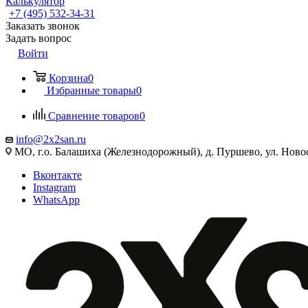
Калькулятор
+7 (495) 532‑34‑31
Заказать звонок
Задать вопрос
Войти
Корзина
0
Избранные товары
0
Сравнение товаров
0
info@2x2san.ru
МО, г.о. Балашиха (Железнодорожный), д. Пуршево, ул. Новос
Вконтакте
Instagram
WhatsApp