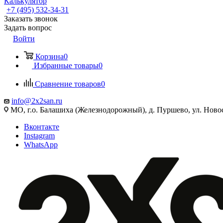
Калькулятор
+7 (495) 532‑34‑31
Заказать звонок
Задать вопрос
Войти
Корзина
0
Избранные товары
0
Сравнение товаров
0
info@2x2san.ru
МО, г.о. Балашиха (Железнодорожный), д. Пуршево, ул. Новос
Вконтакте
Instagram
WhatsApp