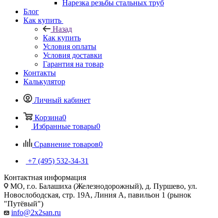
Нарезка резьбы стальных труб
Блог
Как купить
Назад
Как купить
Условия оплаты
Условия доставки
Гарантия на товар
Контакты
Калькулятор
Личный кабинет
Корзина
0
Избранные товары
0
Сравнение товаров
0
+7 (495) 532‑34‑31
Контактная информация
МО, г.о. Балашиха (Железнодорожный), д. Пуршево, ул.
Новослободская, стр. 19А, Линия А, павильон 1 (рынок
"Путёвый")
info@2x2san.ru