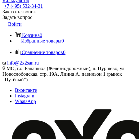
Калькулятор
+7 (495) 532‑34‑31
Заказать звонок
Задать вопрос
Войти
Корзина
0
Избранные товары
0
Сравнение товаров
0
info@2x2san.ru
МО, г.о. Балашиха (Железнодорожный), д. Пуршево, ул.
Новослободская, стр. 19А, Линия А, павильон 1 (рынок
"Путёвый")
Вконтакте
Instagram
WhatsApp