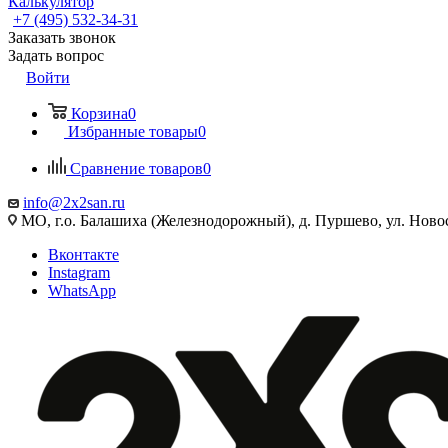
Калькулятор
+7 (495) 532‑34‑31
Заказать звонок
Задать вопрос
Войти
Корзина
0
Избранные товары
0
Сравнение товаров
0
info@2x2san.ru
МО, г.о. Балашиха (Железнодорожный), д. Пуршево, ул. Новос
Вконтакте
Instagram
WhatsApp