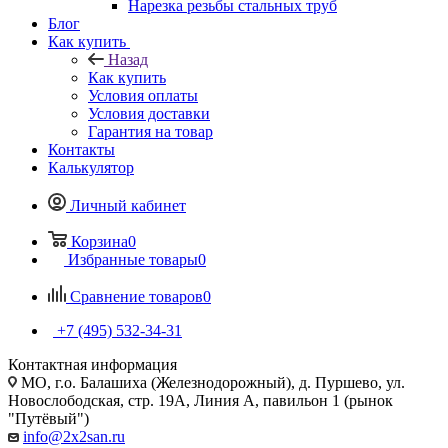
Нарезка резьбы стальных труб
Блог
Как купить
Назад
Как купить
Условия оплаты
Условия доставки
Гарантия на товар
Контакты
Калькулятор
Личный кабинет
Корзина
0
Избранные товары
0
Сравнение товаров
0
+7 (495) 532‑34‑31
Контактная информация
МО, г.о. Балашиха (Железнодорожный), д. Пуршево, ул.
Новослободская, стр. 19А, Линия А, павильон 1 (рынок
"Путёвый")
info@2x2san.ru