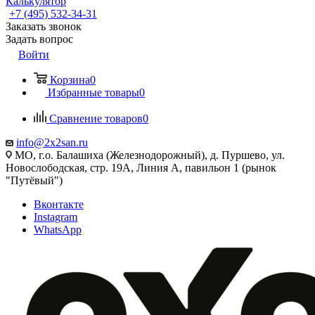
Калькулятор
+7 (495) 532‑34‑31
Заказать звонок
Задать вопрос
Войти
Корзина
0
Избранные товары
0
Сравнение товаров
0
info@2x2san.ru
МО, г.о. Балашиха (Железнодорожный), д. Пуршево, ул.
Новослободская, стр. 19А, Линия А, павильон 1 (рынок
"Путёвый")
Вконтакте
Instagram
WhatsApp