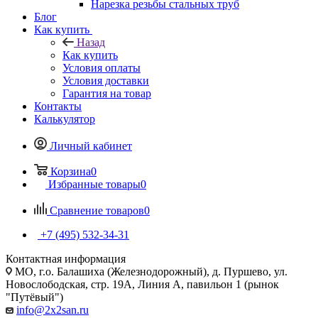
Нарезка резьбы стальных труб
Блог
Как купить
Назад
Как купить
Условия оплаты
Условия доставки
Гарантия на товар
Контакты
Калькулятор
Личный кабинет
Корзина
0
Избранные товары
0
Сравнение товаров
0
+7 (495) 532‑34‑31
Контактная информация
МО, г.о. Балашиха (Железнодорожный), д. Пуршево, ул.
Новослободская, стр. 19А, Линия А, павильон 1 (рынок
"Путёвый")
info@2x2san.ru