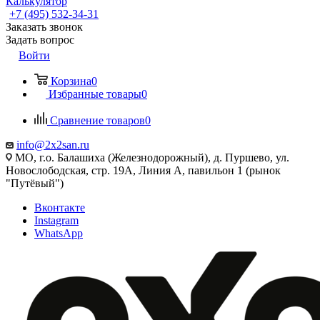
Калькулятор
+7 (495) 532‑34‑31
Заказать звонок
Задать вопрос
Войти
Корзина
0
Избранные товары
0
Сравнение товаров
0
info@2x2san.ru
МО, г.о. Балашиха (Железнодорожный), д. Пуршево, ул.
Новослободская, стр. 19А, Линия А, павильон 1 (рынок
"Путёвый")
Вконтакте
Instagram
WhatsApp