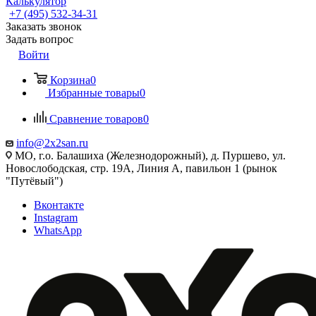
Калькулятор
+7 (495) 532‑34‑31
Заказать звонок
Задать вопрос
Войти
Корзина
0
Избранные товары
0
Сравнение товаров
0
info@2x2san.ru
МО, г.о. Балашиха (Железнодорожный), д. Пуршево, ул.
Новослободская, стр. 19А, Линия А, павильон 1 (рынок
"Путёвый")
Вконтакте
Instagram
WhatsApp