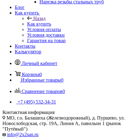
Нарезка резьбы стальных труб
Блог
Как купить
Назад
Как купить
Условия оплаты
Условия доставки
Гарантия на товар
Контакты
Калькулятор
Личный кабинет
Корзина
0
Избранные товары
0
Сравнение товаров
0
+7 (495) 532‑34‑31
Контактная информация
МО, г.о. Балашиха (Железнодорожный), д. Пуршево, ул.
Новослободская, стр. 19А, Линия А, павильон 1 (рынок
"Путёвый")
info@2x2san.ru