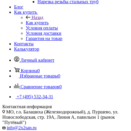
Нарезка резьбы стальных труб
Блог
Как купить
Назад
Как купить
Условия оплаты
Условия доставки
Гарантия на товар
Контакты
Калькулятор
Личный кабинет
Корзина
0
Избранные товары
0
Сравнение товаров
0
+7 (495) 532‑34‑31
Контактная информация
МО, г.о. Балашиха (Железнодорожный), д. Пуршево, ул.
Новослободская, стр. 19А, Линия А, павильон 1 (рынок
"Путёвый")
info@2x2san.ru