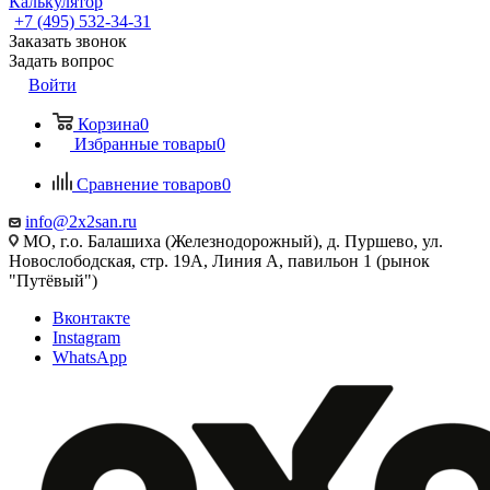
Калькулятор
+7 (495) 532‑34‑31
Заказать звонок
Задать вопрос
Войти
Корзина
0
Избранные товары
0
Сравнение товаров
0
info@2x2san.ru
МО, г.о. Балашиха (Железнодорожный), д. Пуршево, ул.
Новослободская, стр. 19А, Линия А, павильон 1 (рынок
"Путёвый")
Вконтакте
Instagram
WhatsApp