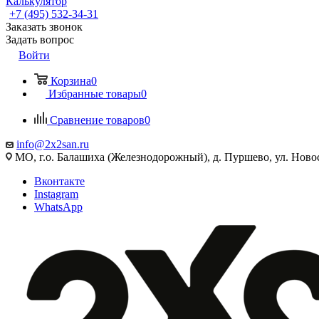
Калькулятор
+7 (495) 532‑34‑31
Заказать звонок
Задать вопрос
Войти
Корзина
0
Избранные товары
0
Сравнение товаров
0
info@2x2san.ru
МО, г.о. Балашиха (Железнодорожный), д. Пуршево, ул. Новос
Вконтакте
Instagram
WhatsApp