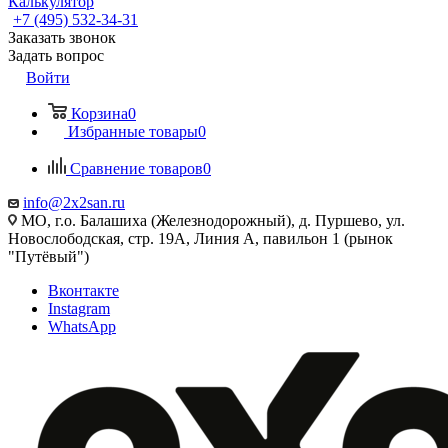
Калькулятор
+7 (495) 532‑34‑31
Заказать звонок
Задать вопрос
Войти
Корзина
0
Избранные товары
0
Сравнение товаров
0
info@2x2san.ru
МО, г.о. Балашиха (Железнодорожный), д. Пуршево, ул.
Новослободская, стр. 19А, Линия А, павильон 1 (рынок
"Путёвый")
Вконтакте
Instagram
WhatsApp