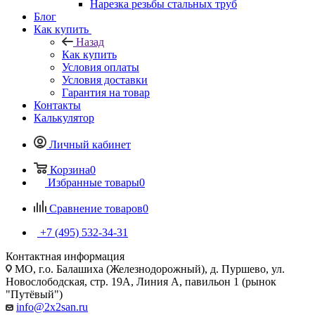
Нарезка резьбы стальных труб
Блог
Как купить
Назад
Как купить
Условия оплаты
Условия доставки
Гарантия на товар
Контакты
Калькулятор
Личный кабинет
Корзина
0
Избранные товары
0
Сравнение товаров
0
+7 (495) 532‑34‑31
Контактная информация
МО, г.о. Балашиха (Железнодорожный), д. Пуршево, ул.
Новослободская, стр. 19А, Линия А, павильон 1 (рынок
"Путёвый")
info@2x2san.ru