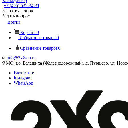
Калькулятор
+7 (495) 532‑34‑31
Заказать звонок
Задать вопрос
Войти
Корзина
0
Избранные товары
0
Сравнение товаров
0
info@2x2san.ru
МО, г.о. Балашиха (Железнодорожный), д. Пуршево, ул. Новос
Вконтакте
Instagram
WhatsApp