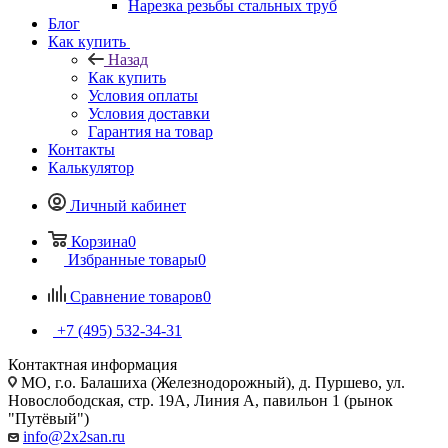
Нарезка резьбы стальных труб
Блог
Как купить
Назад
Как купить
Условия оплаты
Условия доставки
Гарантия на товар
Контакты
Калькулятор
Личный кабинет
Корзина
0
Избранные товары
0
Сравнение товаров
0
+7 (495) 532‑34‑31
Контактная информация
МО, г.о. Балашиха (Железнодорожный), д. Пуршево, ул.
Новослободская, стр. 19А, Линия А, павильон 1 (рынок
"Путёвый")
info@2x2san.ru