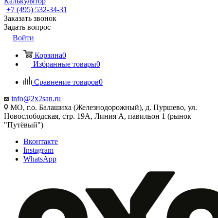
Калькулятор
+7 (495) 532‑34‑31
Заказать звонок
Задать вопрос
Войти
Корзина
0
Избранные товары
0
Сравнение товаров
0
info@2x2san.ru
МО, г.о. Балашиха (Железнодорожный), д. Пуршево, ул.
Новослободская, стр. 19А, Линия А, павильон 1 (рынок
"Путёвый")
Вконтакте
Instagram
WhatsApp