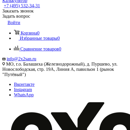
Калькулятор
+7 (495) 532‑34‑31
Заказать звонок
Задать вопрос
Войти
Корзина
0
Избранные товары
0
Сравнение товаров
0
info@2x2san.ru
МО, г.о. Балашиха (Железнодорожный), д. Пуршево, ул.
Новослободская, стр. 19А, Линия А, павильон 1 (рынок
"Путёвый")
Вконтакте
Instagram
WhatsApp