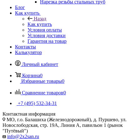
Нарезка резьбы стальных труб
Блог
Как купить
Назад
Как купить
Условия оплаты
Условия доставки
Гарантия на товар
Контакты
Калькулятор
Личный кабинет
Корзина
0
Избранные товары
0
Сравнение товаров
0
+7 (495) 532‑34‑31
Контактная информация
МО, г.о. Балашиха (Железнодорожный), д. Пуршево, ул.
Новослободская, стр. 19А, Линия А, павильон 1 (рынок
"Путёвый")
info@2x2san.ru