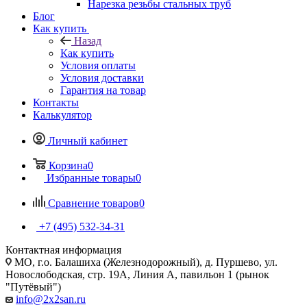
Нарезка резьбы стальных труб
Блог
Как купить
Назад
Как купить
Условия оплаты
Условия доставки
Гарантия на товар
Контакты
Калькулятор
Личный кабинет
Корзина
0
Избранные товары
0
Сравнение товаров
0
+7 (495) 532‑34‑31
Контактная информация
МО, г.о. Балашиха (Железнодорожный), д. Пуршево, ул.
Новослободская, стр. 19А, Линия А, павильон 1 (рынок
"Путёвый")
info@2x2san.ru