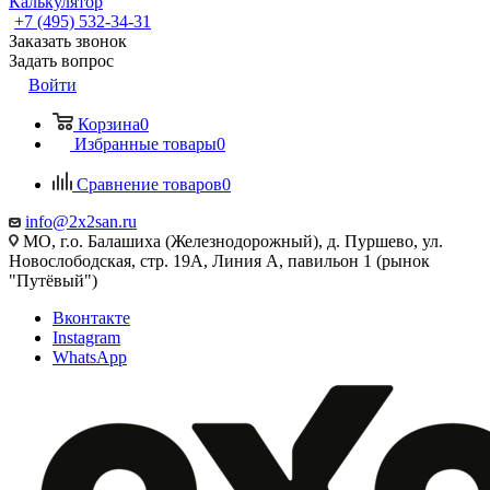
Калькулятор
+7 (495) 532‑34‑31
Заказать звонок
Задать вопрос
Войти
Корзина
0
Избранные товары
0
Сравнение товаров
0
info@2x2san.ru
МО, г.о. Балашиха (Железнодорожный), д. Пуршево, ул.
Новослободская, стр. 19А, Линия А, павильон 1 (рынок
"Путёвый")
Вконтакте
Instagram
WhatsApp