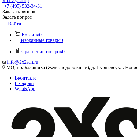
Калькулятор
+7 (495) 532‑34‑31
Заказать звонок
Задать вопрос
Войти
Корзина
0
Избранные товары
0
Сравнение товаров
0
info@2x2san.ru
МО, г.о. Балашиха (Железнодорожный), д. Пуршево, ул. Новос
Вконтакте
Instagram
WhatsApp