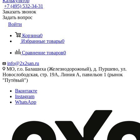
Калькулятор
+7 (495) 532‑34‑31
Заказать звонок
Задать вопрос
Войти
Корзина
0
Избранные товары
0
Сравнение товаров
0
info@2x2san.ru
МО, г.о. Балашиха (Железнодорожный), д. Пуршево, ул.
Новослободская, стр. 19А, Линия А, павильон 1 (рынок
"Путёвый")
Вконтакте
Instagram
WhatsApp