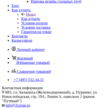
Нарезка резьбы стальных труб
Блог
Как купить
Назад
Как купить
Условия оплаты
Условия доставки
Гарантия на товар
Контакты
Калькулятор
Личный кабинет
Корзина
0
Избранные товары
0
Сравнение товаров
0
+7 (495) 532‑34‑31
Контактная информация
МО, г.о. Балашиха (Железнодорожный), д. Пуршево, ул.
Новослободская, стр. 19А, Линия А, павильон 1 (рынок
"Путёвый")
info@2x2san.ru