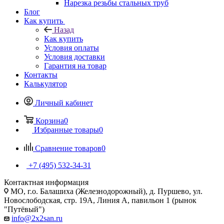
Нарезка резьбы стальных труб
Блог
Как купить
Назад
Как купить
Условия оплаты
Условия доставки
Гарантия на товар
Контакты
Калькулятор
Личный кабинет
Корзина
0
Избранные товары
0
Сравнение товаров
0
+7 (495) 532‑34‑31
Контактная информация
МО, г.о. Балашиха (Железнодорожный), д. Пуршево, ул.
Новослободская, стр. 19А, Линия А, павильон 1 (рынок
"Путёвый")
info@2x2san.ru