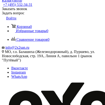
Калькулятор
+7 (495) 532‑34‑31
Заказать звонок
Задать вопрос
Войти
Корзина
0
Избранные товары
0
Сравнение товаров
0
info@2x2san.ru
МО, г.о. Балашиха (Железнодорожный), д. Пуршево, ул.
Новослободская, стр. 19А, Линия А, павильон 1 (рынок
"Путёвый")
Вконтакте
Instagram
WhatsApp