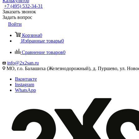
Калькулятор
+7 (495) 532‑34‑31
Заказать звонок
Задать вопрос
Войти
Корзина
0
Избранные товары
0
Сравнение товаров
0
info@2x2san.ru
МО, г.о. Балашиха (Железнодорожный), д. Пуршево, ул. Новос
Вконтакте
Instagram
WhatsApp