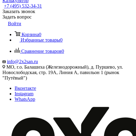
Калькулятор
+7 (495) 532‑34‑31
Заказать звонок
Задать вопрос
Войти
Корзина
0
Избранные товары
0
Сравнение товаров
0
info@2x2san.ru
МО, г.о. Балашиха (Железнодорожный), д. Пуршево, ул.
Новослободская, стр. 19А, Линия А, павильон 1 (рынок
"Путёвый")
Вконтакте
Instagram
WhatsApp