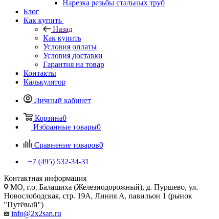
Нарезка резьбы стальных труб
Блог
Как купить
Назад
Как купить
Условия оплаты
Условия доставки
Гарантия на товар
Контакты
Калькулятор
Личный кабинет
Корзина
0
Избранные товары
0
Сравнение товаров
0
+7 (495) 532‑34‑31
Контактная информация
МО, г.о. Балашиха (Железнодорожный), д. Пуршево, ул.
Новослободская, стр. 19А, Линия А, павильон 1 (рынок
"Путёвый")
info@2x2san.ru