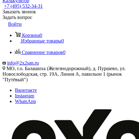
Калькулятор
+7 (495) 532‑34‑31
Заказать звонок
Задать вопрос
Войти
Корзина
0
Избранные товары
0
Сравнение товаров
0
info@2x2san.ru
МО, г.о. Балашиха (Железнодорожный), д. Пуршево, ул.
Новослободская, стр. 19А, Линия А, павильон 1 (рынок
"Путёвый")
Вконтакте
Instagram
WhatsApp