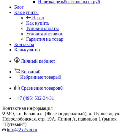
Нарезка резьбы стальных труб
Блог
Как купить
Назад
Как купить
Условия оплаты
Условия доставки
Гарантия на товар
Контакты
Калькулятор
Личный кабинет
Корзина
0
Избранные товары
0
Сравнение товаров
0
+7 (495) 532‑34‑31
Контактная информация
МО, г.о. Балашиха (Железнодорожный), д. Пуршево, ул.
Новослободская, стр. 19А, Линия А, павильон 1 (рынок
"Путёвый")
info@2x2san.ru