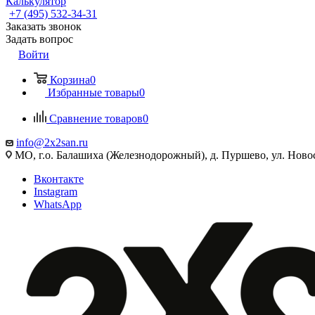
Калькулятор
+7 (495) 532‑34‑31
Заказать звонок
Задать вопрос
Войти
Корзина
0
Избранные товары
0
Сравнение товаров
0
info@2x2san.ru
МО, г.о. Балашиха (Железнодорожный), д. Пуршево, ул. Новос
Вконтакте
Instagram
WhatsApp