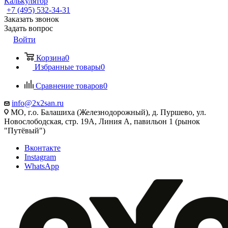
Калькулятор
+7 (495) 532‑34‑31
Заказать звонок
Задать вопрос
Войти
Корзина
0
Избранные товары
0
Сравнение товаров
0
info@2x2san.ru
МО, г.о. Балашиха (Железнодорожный), д. Пуршево, ул.
Новослободская, стр. 19А, Линия А, павильон 1 (рынок
"Путёвый")
Вконтакте
Instagram
WhatsApp