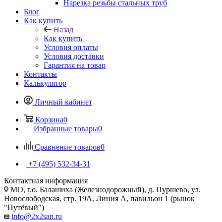
Нарезка резьбы стальных труб
Блог
Как купить
Назад
Как купить
Условия оплаты
Условия доставки
Гарантия на товар
Контакты
Калькулятор
Личный кабинет
Корзина
0
Избранные товары
0
Сравнение товаров
0
+7 (495) 532‑34‑31
Контактная информация
МО, г.о. Балашиха (Железнодорожный), д. Пуршево, ул.
Новослободская, стр. 19А, Линия А, павильон 1 (рынок
"Путёвый")
info@2x2san.ru