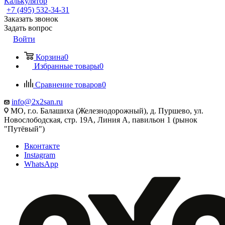
Калькулятор
+7 (495) 532‑34‑31
Заказать звонок
Задать вопрос
Войти
Корзина
0
Избранные товары
0
Сравнение товаров
0
info@2x2san.ru
МО, г.о. Балашиха (Железнодорожный), д. Пуршево, ул.
Новослободская, стр. 19А, Линия А, павильон 1 (рынок
"Путёвый")
Вконтакте
Instagram
WhatsApp