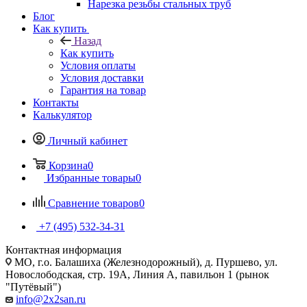
Нарезка резьбы стальных труб
Блог
Как купить
Назад
Как купить
Условия оплаты
Условия доставки
Гарантия на товар
Контакты
Калькулятор
Личный кабинет
Корзина
0
Избранные товары
0
Сравнение товаров
0
+7 (495) 532‑34‑31
Контактная информация
МО, г.о. Балашиха (Железнодорожный), д. Пуршево, ул.
Новослободская, стр. 19А, Линия А, павильон 1 (рынок
"Путёвый")
info@2x2san.ru