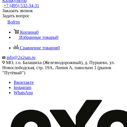
Калькулятор
+7 (495) 532‑34‑31
Заказать звонок
Задать вопрос
Войти
Корзина
0
Избранные товары
0
Сравнение товаров
0
info@2x2san.ru
МО, г.о. Балашиха (Железнодорожный), д. Пуршево, ул.
Новослободская, стр. 19А, Линия А, павильон 1 (рынок
"Путёвый")
Вконтакте
Instagram
WhatsApp