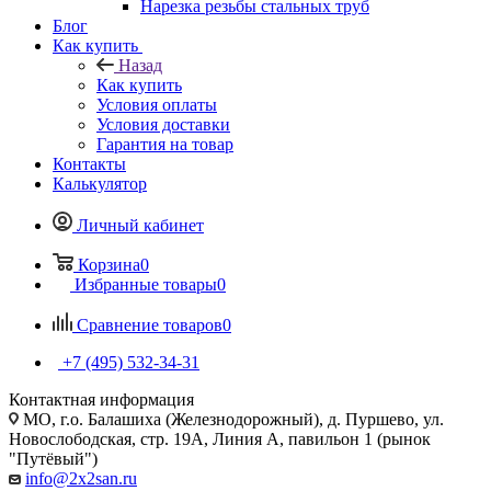
Нарезка резьбы стальных труб
Блог
Как купить
Назад
Как купить
Условия оплаты
Условия доставки
Гарантия на товар
Контакты
Калькулятор
Личный кабинет
Корзина
0
Избранные товары
0
Сравнение товаров
0
+7 (495) 532‑34‑31
Контактная информация
МО, г.о. Балашиха (Железнодорожный), д. Пуршево, ул.
Новослободская, стр. 19А, Линия А, павильон 1 (рынок
"Путёвый")
info@2x2san.ru