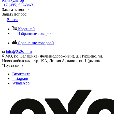
Калькулятор
+7 (495) 532‑34‑31
Заказать звонок
Задать вопрос
Войти
Корзина
0
Избранные товары
0
Сравнение товаров
0
info@2x2san.ru
МО, г.о. Балашиха (Железнодорожный), д. Пуршево, ул.
Новослободская, стр. 19А, Линия А, павильон 1 (рынок
"Путёвый")
Вконтакте
Instagram
WhatsApp