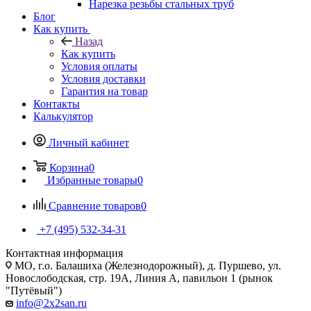
Нарезка резьбы стальных труб
Блог
Как купить
Назад
Как купить
Условия оплаты
Условия доставки
Гарантия на товар
Контакты
Калькулятор
Личный кабинет
Корзина
0
Избранные товары
0
Сравнение товаров
0
+7 (495) 532‑34‑31
Контактная информация
МО, г.о. Балашиха (Железнодорожный), д. Пуршево, ул.
Новослободская, стр. 19А, Линия А, павильон 1 (рынок
"Путёвый")
info@2x2san.ru