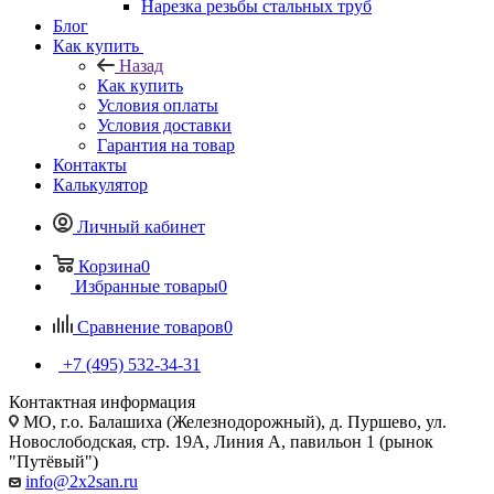
Нарезка резьбы стальных труб
Блог
Как купить
Назад
Как купить
Условия оплаты
Условия доставки
Гарантия на товар
Контакты
Калькулятор
Личный кабинет
Корзина
0
Избранные товары
0
Сравнение товаров
0
+7 (495) 532‑34‑31
Контактная информация
МО, г.о. Балашиха (Железнодорожный), д. Пуршево, ул.
Новослободская, стр. 19А, Линия А, павильон 1 (рынок
"Путёвый")
info@2x2san.ru