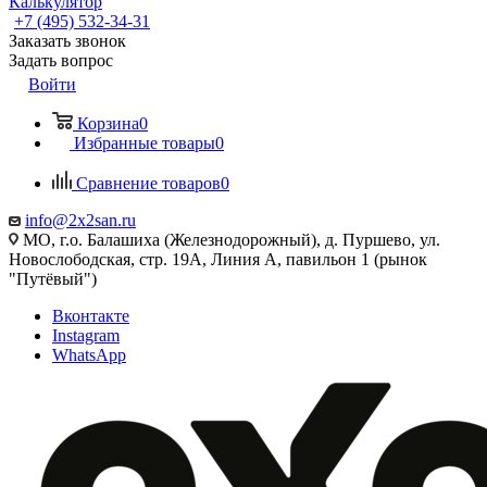
Калькулятор
+7 (495) 532‑34‑31
Заказать звонок
Задать вопрос
Войти
Корзина
0
Избранные товары
0
Сравнение товаров
0
info@2x2san.ru
МО, г.о. Балашиха (Железнодорожный), д. Пуршево, ул.
Новослободская, стр. 19А, Линия А, павильон 1 (рынок
"Путёвый")
Вконтакте
Instagram
WhatsApp