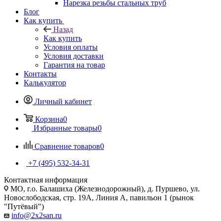
Нарезка резьбы стальных труб
Блог
Как купить
Назад
Как купить
Условия оплаты
Условия доставки
Гарантия на товар
Контакты
Калькулятор
Личный кабинет
Корзина
0
Избранные товары
0
Сравнение товаров
0
+7 (495) 532‑34‑31
Контактная информация
МО, г.о. Балашиха (Железнодорожный), д. Пуршево, ул.
Новослободская, стр. 19А, Линия А, павильон 1 (рынок
"Путёвый")
info@2x2san.ru