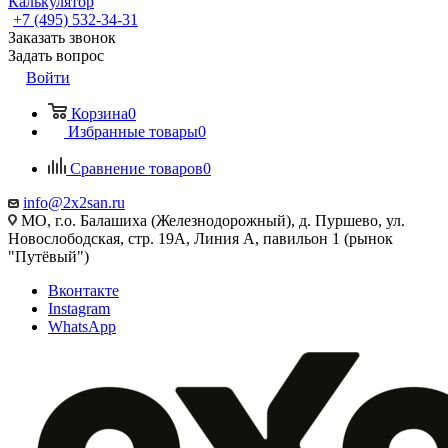
Калькулятор
+7 (495) 532‑34‑31
Заказать звонок
Задать вопрос
Войти
Корзина
0
Избранные товары
0
Сравнение товаров
0
info@2x2san.ru
МО, г.о. Балашиха (Железнодорожный), д. Пуршево, ул.
Новослободская, стр. 19А, Линия А, павильон 1 (рынок
"Путёвый")
Вконтакте
Instagram
WhatsApp