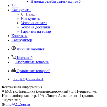
Нарезка резьбы стальных труб
Блог
Как купить
Назад
Как купить
Условия оплаты
Условия доставки
Гарантия на товар
Контакты
Калькулятор
Личный кабинет
Корзина
0
Избранные товары
0
Сравнение товаров
0
+7 (495) 532‑34‑31
Контактная информация
МО, г.о. Балашиха (Железнодорожный), д. Пуршево, ул.
Новослободская, стр. 19А, Линия А, павильон 1 (рынок
"Путёвый")
info@2x2san.ru