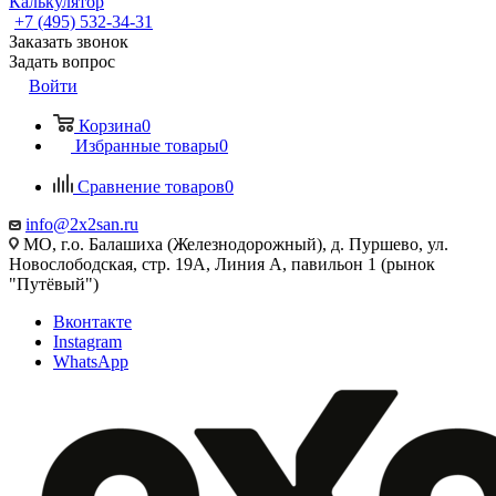
Калькулятор
+7 (495) 532‑34‑31
Заказать звонок
Задать вопрос
Войти
Корзина
0
Избранные товары
0
Сравнение товаров
0
info@2x2san.ru
МО, г.о. Балашиха (Железнодорожный), д. Пуршево, ул.
Новослободская, стр. 19А, Линия А, павильон 1 (рынок
"Путёвый")
Вконтакте
Instagram
WhatsApp