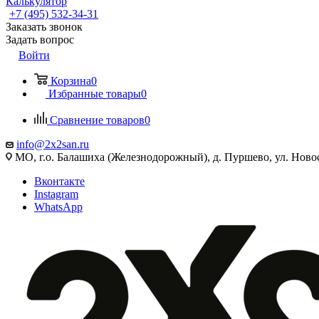
Калькулятор
+7 (495) 532‑34‑31
Заказать звонок
Задать вопрос
Войти
Корзина
0
Избранные товары
0
Сравнение товаров
0
info@2x2san.ru
МО, г.о. Балашиха (Железнодорожный), д. Пуршево, ул. Новос
Вконтакте
Instagram
WhatsApp