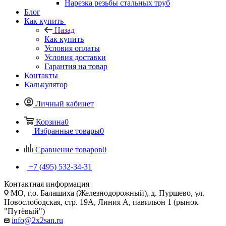
Нарезка резьбы стальных труб
Блог
Как купить
Назад
Как купить
Условия оплаты
Условия доставки
Гарантия на товар
Контакты
Калькулятор
Личный кабинет
Корзина
0
Избранные товары
0
Сравнение товаров
0
+7 (495) 532‑34‑31
Контактная информация
МО, г.о. Балашиха (Железнодорожный), д. Пуршево, ул.
Новослободская, стр. 19А, Линия А, павильон 1 (рынок
"Путёвый")
info@2x2san.ru