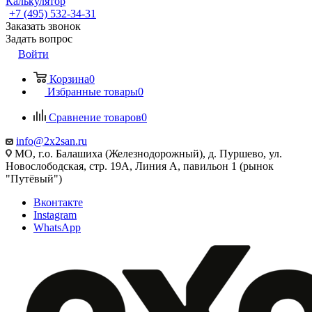
Калькулятор
+7 (495) 532‑34‑31
Заказать звонок
Задать вопрос
Войти
Корзина
0
Избранные товары
0
Сравнение товаров
0
info@2x2san.ru
МО, г.о. Балашиха (Железнодорожный), д. Пуршево, ул.
Новослободская, стр. 19А, Линия А, павильон 1 (рынок
"Путёвый")
Вконтакте
Instagram
WhatsApp