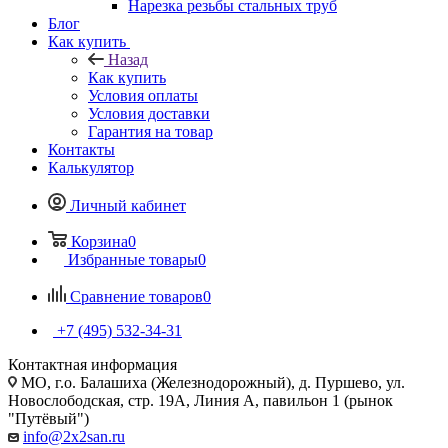
Нарезка резьбы стальных труб
Блог
Как купить
Назад
Как купить
Условия оплаты
Условия доставки
Гарантия на товар
Контакты
Калькулятор
Личный кабинет
Корзина
0
Избранные товары
0
Сравнение товаров
0
+7 (495) 532‑34‑31
Контактная информация
МО, г.о. Балашиха (Железнодорожный), д. Пуршево, ул.
Новослободская, стр. 19А, Линия А, павильон 1 (рынок
"Путёвый")
info@2x2san.ru