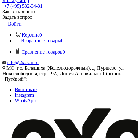
Калькулятор
+7 (495) 532‑34‑31
Заказать звонок
Задать вопрос
Войти
Корзина
0
Избранные товары
0
Сравнение товаров
0
info@2x2san.ru
МО, г.о. Балашиха (Железнодорожный), д. Пуршево, ул.
Новослободская, стр. 19А, Линия А, павильон 1 (рынок
"Путёвый")
Вконтакте
Instagram
WhatsApp